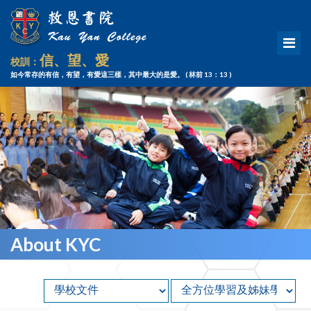
信、望、愛
校訓：
如今常存的有信，有望，有愛這三樣，其中最大的是愛。
( 林前 13：13 )
About KYC