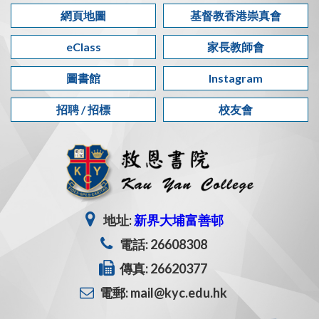
網頁地圖
基督教香港崇真會
eClass
家長教師會
圖書館
Instagram
招聘 / 招標
校友會
地址:
新界大埔富善邨
電話: 26608308
傳真: 26620377
電郵: mail@kyc.edu.hk