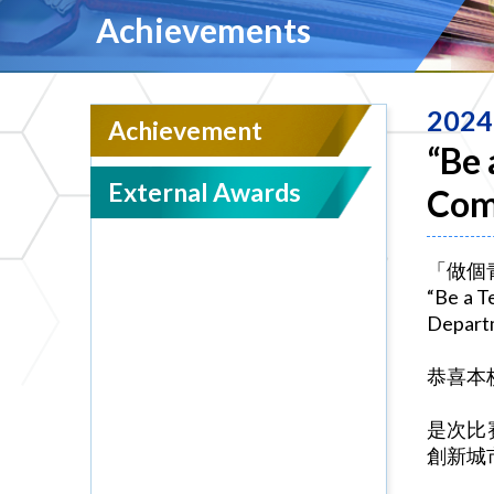
Achievements
2024
Achievement
“Be 
External Awards
Com
「做個
“Be a T
Departm
恭喜本
是次比
創新城