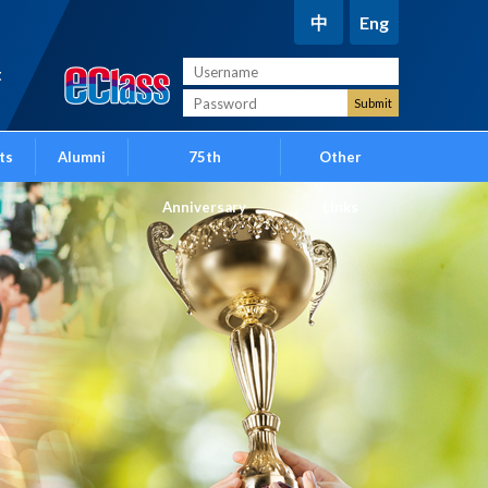
中
Eng
t
ts
Alumni
75th
Other
Anniversary
Links