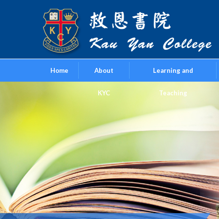
Home
About
Learning and
KYC
Teaching