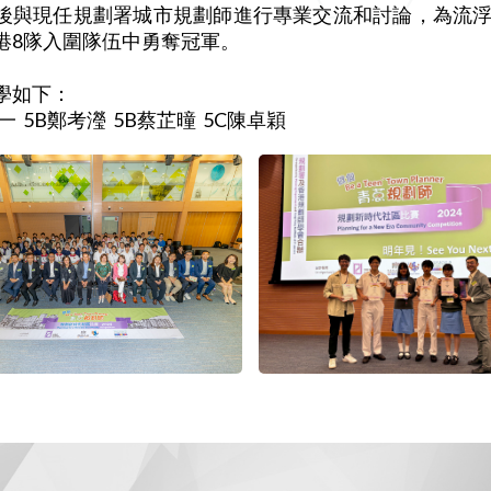
後與現任規劃署城市規劃師進行專業交流和討論，為流
港8隊入圍隊伍中勇奪冠軍。
學如下：
一 5B鄭考瀅 5B蔡芷曈 5C陳卓穎