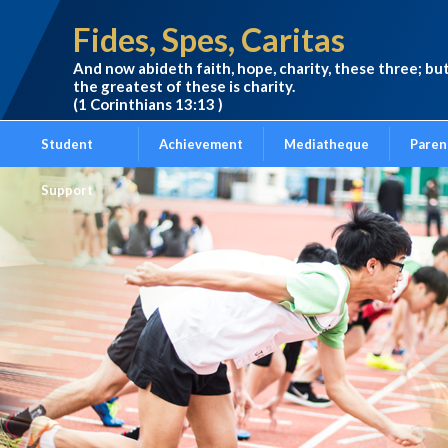
Fides, Spes, Caritas
And now abideth faith, hope, charity, these three; bu
the greatest of these is charity.
(1 Corinthians 13:13 )
Student
Achievement
Mediatheque
Paren
Support