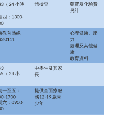
33（ 24 小時
體檢查
藥費及化驗費
另計
四：1300-
00
康教育熱線：
心理健康、壓
33 0111
力
處理及其他健
康
教育資料
43
中學生及其家
55（ 24 小
長
）
期一至五：
提供全面療服
00-1700
務12-19 歲青
六：0900-
少年
00