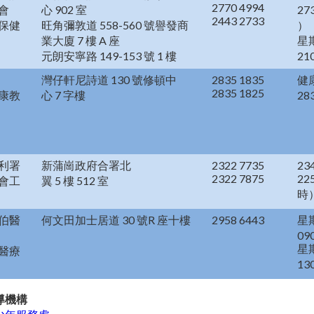
2770 4994
會
心 902 室
27
2443 2733
保健
旺角彌敦道 558-560 號譽發商
）
業大廈 7 樓 A 座
星期
元朗安寧路 149-153 號 1 樓
21
灣仔軒尼詩道 130 號修頓中
2835 1835
健
2835 1825
康教
心 7 字樓
28
利署
新蒲崗政府合署北
2322 7735
23
2322 7875
22
會工
翼 5 樓 512 室
時
伯醫
何文田加士居道 30 號R 座十樓
2958 6443
星
09
星期
醫療
13
導機構