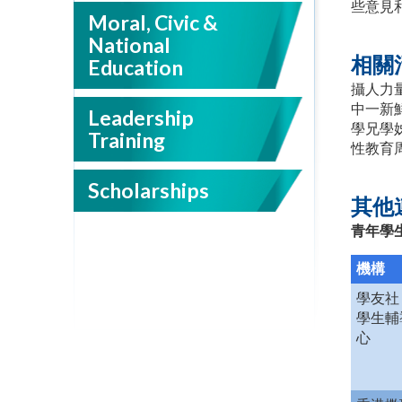
些意見
Moral, Civic &
National
相關
Education
攝人力
中一新
Leadership
學兄學
Training
性教育
Scholarships
其他
青年學
機構
學友社
學生輔
心