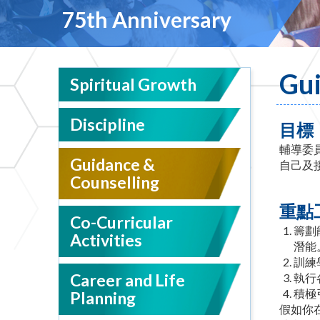
75th Anniversary
Gui
Spiritual Growth
Discipline
目標
輔導委
Guidance &
自己及
Counselling
重點
Co-Curricular
籌劃
Activities
潛能
訓練
Career and Life
執行
積極
Planning
假如你