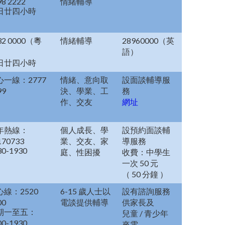
98 2222
情緒輔導
日廿四小時
32 0000（粵
情緒輔導
28960000（英
）
語）
日廿四小時
心一線：2777
情緒、意向取
設面談輔導服
99
決、學業、工
務
作、交友
網址
年熱線：
個人成長、學
設預約面談輔
170733
業、交友、家
導服務
30-1930
庭、性困擾
收費：中學生
一次 50 元
（ 50 分鐘 ）
心線：2520
6-15 歲人士以
設有諮詢服務
00
電談提供輔導
供家長及
期一至五：
兒童 / 青少年
00-1930
來電