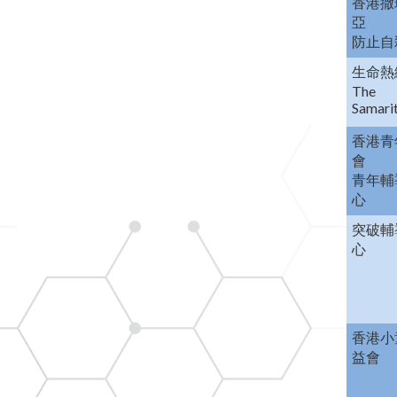
香港撒
亞
防止自
生命熱
The
Samari
香港青
會
青年輔
心
突破輔
心
香港小
益會