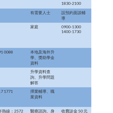
1830-2100
有需要人士
設預約面談輔
導
家庭
0900-1300
1400-1730
91 0088
本地及海外升
學、獎助學金
資料
升學資料查
詢、升學問題
解答
17 1771
擇業輔導、職
業資料
年熱線：2572
醫療諮詢、身
收費診金 50 元