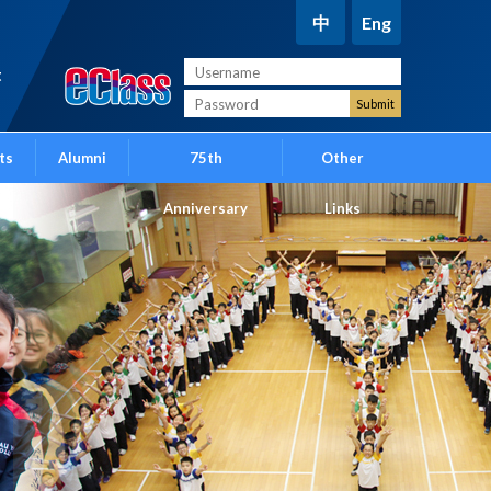
中
Eng
t
ts
Alumni
75th
Other
Anniversary
Links