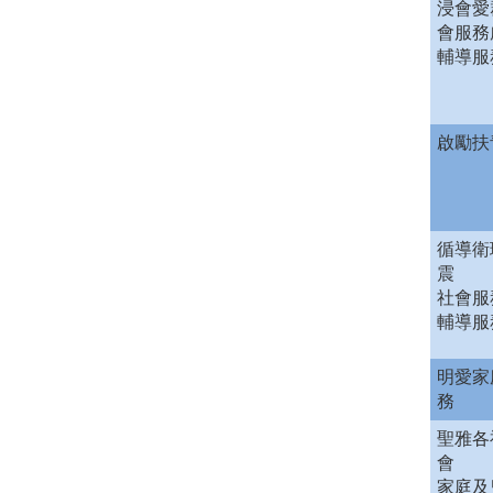
浸會愛
會服務
輔導服
啟勵扶
循導衛
震
社會服
輔導服
明愛家
務
聖雅各
會
家庭及