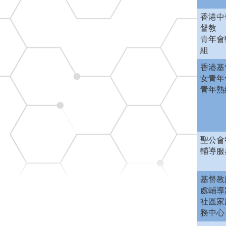
香港中
督教
青年會
組
香港基
女青年
青年熱
聖公會
輔導服
基督教
處輔導
社區家
務中心