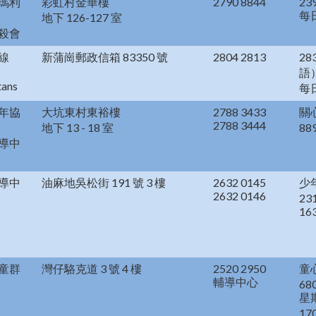
瑪利
彩虹村金華樓
2790 8844
23
每
地下 126-127 室
殺會
線
新蒲崗郵政信箱 83350 號
2804 2813
28
語
tans
每
年協
大坑東村東裕樓
2788 3433
關
2788 3444
地下 13 - 18 室
88
導中
導中
油麻地吳松街 191 號 3 樓
2632 0145
少
2632 0146
23
16
童群
灣仔駱克道 3 號 4 樓
2520 2950
童
輔導中心
68
星
17