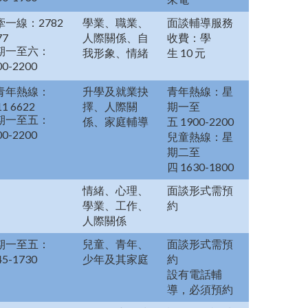
牽一線：2782
學業、職業、
面談輔導服務
77
人際關係、自
收費：學
期一至六：
我形象、情緒
生 10 元
00-2200
青年熱線：
升學及就業抉
青年熱線：星
11 6622
擇、人際關
期一至
期一至五：
係、家庭輔導
五 1900-2200
00-2200
兒童熱線：星
期二至
四 1630-1800
情緒、心理、
面談形式需預
學業、工作、
約
人際關係
期一至五：
兒童、青年、
面談形式需預
45-1730
少年及其家庭
約
設有電話輔
導，必須預約