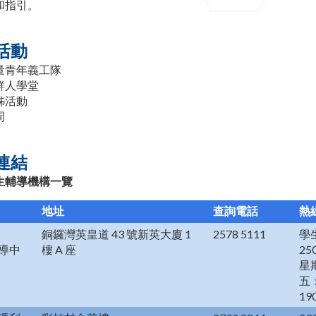
和指引。
活動
量青年義工隊
鮮人學堂
姊活動
周
連結
生輔導機構一覽
地址
查詢電話
熱
銅鑼灣英皇道 43 號新英大廈 1
2578 5111
學
導中
樓 A 座
250
星
五
19