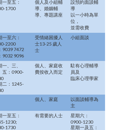
期一至五：
個人及小組輔
設預約面談輔
00-1700
導、婚姻輔
導
導、專題講座
以一小時為單
位，
並需收費
期一至六：
受情緒困擾人
小組面談
00-2200
士13-25 歲人
9039 7472
士
9032 9096
期一、三、
個人、家庭收
駐有心理輔導
五：0900-
費按收入而定
員及
30
臨床心理學家
二：1245-
30
個人、家庭
以面談輔導為
主
期一至五：
有需要的人士
星期六：
45-1230;
0900-1230
30-1730
星期一及五：