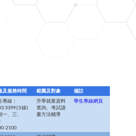
線及服務時間
範圍及對象
備註
生專線：
升學就業資料
學生專線網頁
3 3399 (3 線)
查詢、考試讀
期一、三、
書方法輔導
：
00-2100