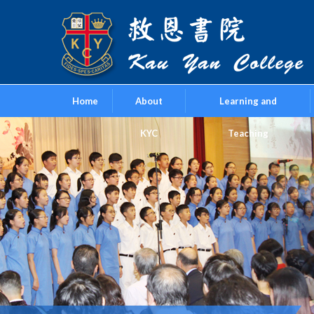
Home
About
Learning and
KYC
Teaching