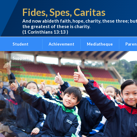
Fides, Spes, Caritas
And now abideth faith, hope, charity, these three; bu
the greatest of these is charity.
(1 Corinthians 13:13 )
Student
Achievement
Mediatheque
Paren
Support