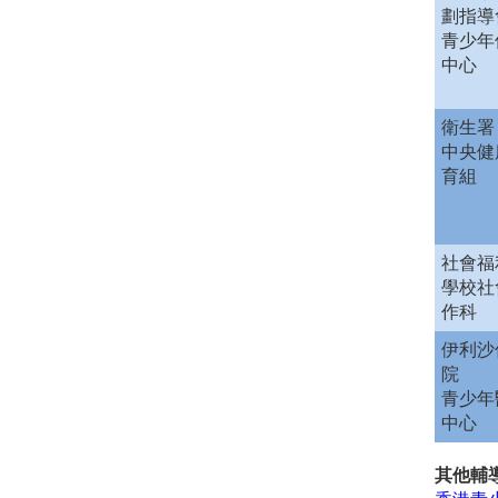
劃指導
青少年
中心
衛生署
中央健
育組
社會福
學校社
作科
伊利沙
院
青少年
中心
其他輔