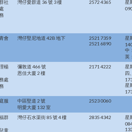
群社
灣仔愛群道 36 號 3 樓
2572 4365
星
處
09
務
青會
灣仔堅尼地道 42B 地下
2521 7359
星
2521 6890
14
中：
英：
理楊
彌敦道 466 號
2171 4222
星
恩佳大廈 2 樓
四、
務處
17
星期
務
17
庭服
中區堅道 2 號
2523 0060
明愛大廈 132 室
福群
灣仔石水渠街 85 號 4 樓
2835 4342
星
08
13
兒童