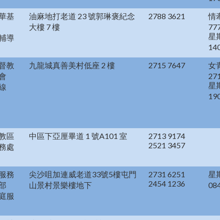
華基
油麻地打老道 23 號郭琳褒紀念
2788 3621
情
大樓 7 樓
77
星
輔導
14
督教
九龍城真善美村低座 2 樓
2715 7647
女
會
27
星
線
19
教區
中區下亞厘畢道 1 號A101 室
2713 9174
2521 3457
務處
服務
尖沙咀加連威老道33號5樓屯門
2731 6251
星
2454 1236
部
山景村景樂樓地下
08
庭服