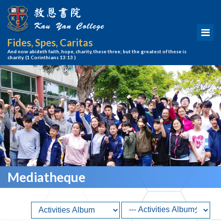
Fides, Spes, Caritas
And now abideth faith, hope, charity, these three; but the greatest of these is
charity.
(1 Corinthians 13:13 )
Mediatheque