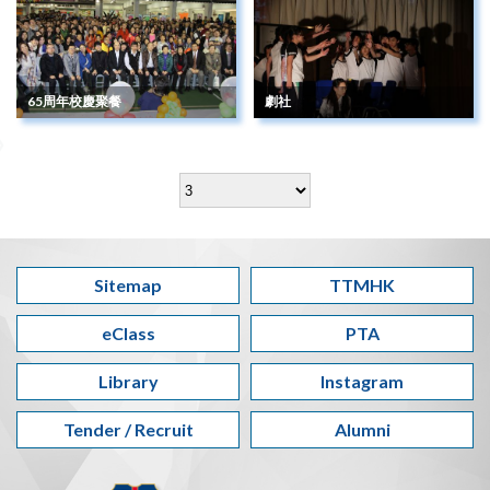
65周年校慶聚餐
劇社
Sitemap
TTMHK
eClass
PTA
Library
Instagram
Tender / Recruit
Alumni