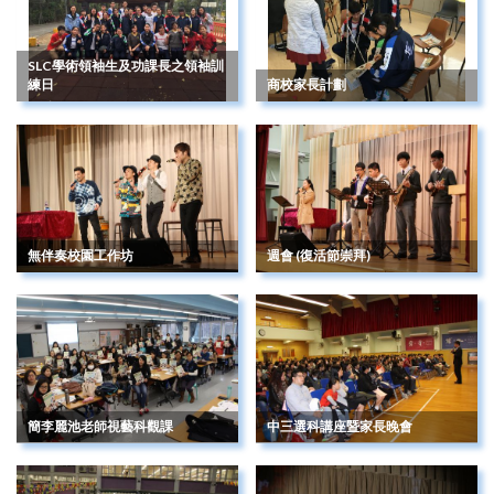
SLC學術領袖生及功課長之領袖訓
練日
商校家長計劃
無伴奏校園工作坊
週會 (復活節崇拜)
簡李麗池老師視藝科觀課
中三選科講座暨家長晚會