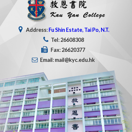
Address:
Fu Shin Estate, Tai Po, N.T.
Tel: 26608308
Fax: 26620377
Email: mail@kyc.edu.hk