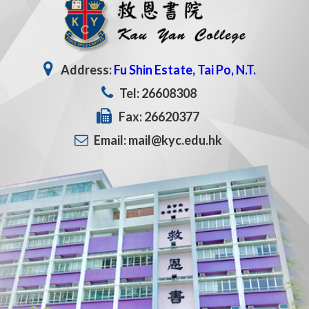
Address:
Fu Shin Estate, Tai Po, N.T.
Tel: 26608308
Fax: 26620377
Email: mail@kyc.edu.hk