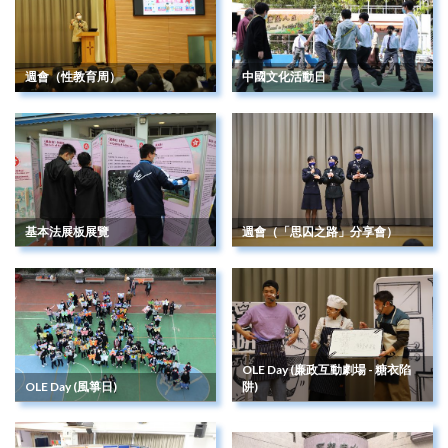
週會（性教育周）
中國文化活動日
基本法展板展覽
週會（「思囚之路」分享會）
OLE Day (廉政互動劇場 - 糖衣陷
OLE Day (風箏日)
阱)