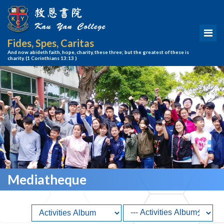
Fides, Spes, Caritas
And now abideth faith, hope, charity, these three; but the greatest of these is
charity.
(1 Corinthians 13:13 )
Mediatheque