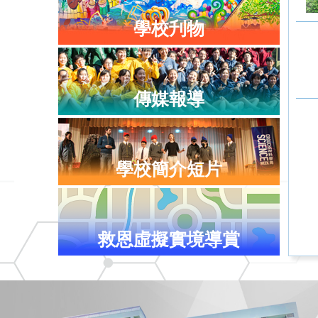
學校刋物
傳媒報導
學校簡介短片
救恩虛擬實境導賞