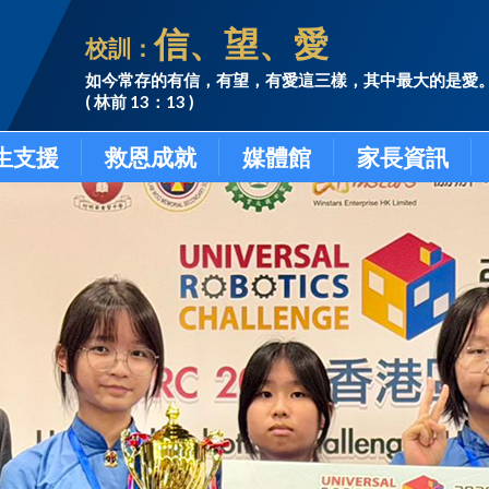
信、望、愛
校訓：
如今常存的有信，有望，有愛這三樣，其中最大的是愛
( 林前 13：13 )
生支援
救恩成就
媒體館
家長資訊