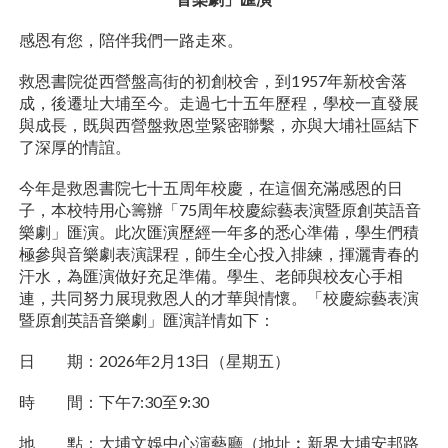
感恩有您，陪伴我們一路走來。
救恩書院從西營盤高街的初創校舍，到1957年新校舍落
成，後遷址大埔至今。走過七十五年歷程，學校一直發展
與成長，既與西營盤救恩堂緊密聯繫，亦與大埔社區結下
了深厚的情誼。
今年是救恩書院七十五周年校慶，在這個充滿感恩的日
子，本校特用心籌辦「75周年校慶綜藝表演暨原創英語音
樂劇」匯演。此次匯演歷經一年多的悉心準備，學生們積
極參與音樂劇表演課程，師生全心投入排練，揮灑青春的
汗水，為匯演做好充足準備。學生、老師與校友心手相
連，共同努力展現救恩人的才華與情懷。「校慶綜藝表演
暨原創英語音樂劇」匯演詳情如下：
日 期：2026年2月13日（星期五）
時 間：下午7:30至9:30
地 點：大埔文娛中心演藝廳（地址︰新界大埔安邦路