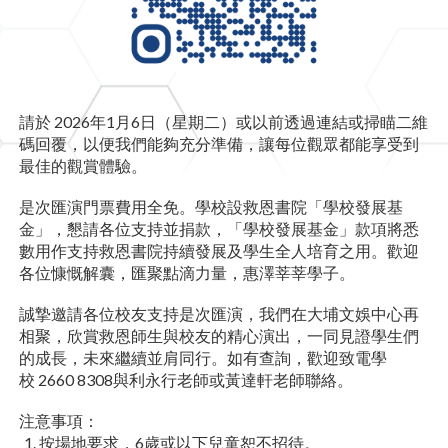
請於 2026年1月6日（星期二）或以前透過連結或掃瞄二維
碼回覆，以便我們能夠充分準備，讓每位觀眾都能享受到
最佳的觀賞體驗。
是次匯演門票費用全免。學校設救恩書院「學校發展基
金」，懇請各位支持並捐款，「學校發展基金」款項將悉
數用作支持救恩書院持續發展及學生全人培育之用。歡迎
各位慷慨解囊，匯聚點滴力量，惠澤莘莘學子。
誠摯邀請各位校友支持是次匯演，我們在大埔文娛中心再
相聚，欣賞救恩師生與校友的精心演出，一同見證學生們
的成長，未來繼續並肩同行。如有查詢，歡迎致電學
校 2660 8308與利永行老師或黃達軒老師聯絡。
注意事項：
按場地要求，6歲或以下兒童恕不招待。