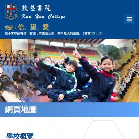
信、望、愛
校訓：
如今常存的有信，有望，有愛這三樣，其中最大的是愛。
( 林前 13：13 )
網頁地圖
學校概覽