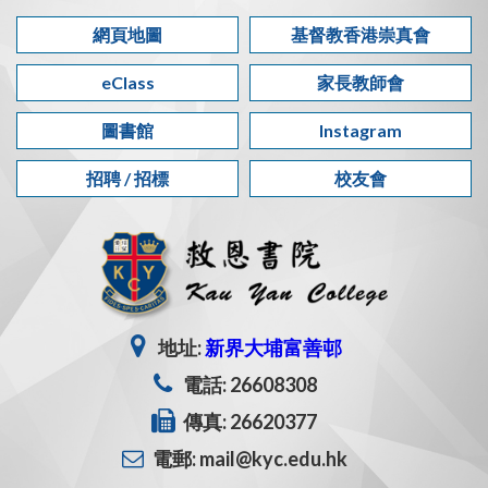
網頁地圖
基督教香港崇真會
eClass
家長教師會
圖書館
Instagram
招聘 / 招標
校友會
地址:
新界大埔富善邨
電話: 26608308
傳真: 26620377
電郵: mail@kyc.edu.hk