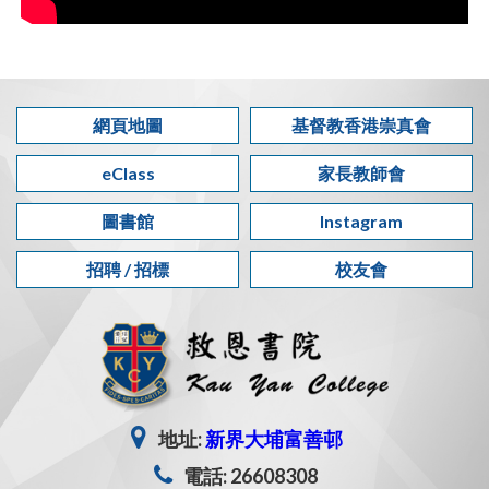
網頁地圖
基督教香港崇真會
eClass
家長教師會
圖書館
Instagram
招聘 / 招標
校友會
地址:
新界大埔富善邨
電話: 26608308