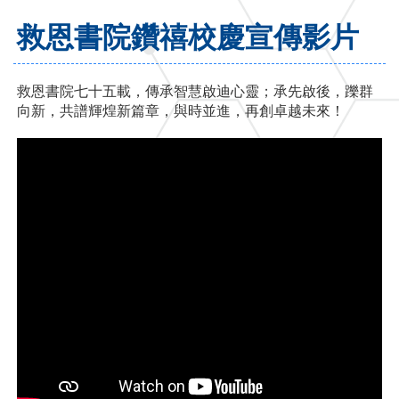
救恩書院鑽禧校慶宣傳影片
救恩書院七十五載，傳承智慧啟迪心靈；承先啟後，躒群
向新，共譜輝煌新篇章，與時並進，再創卓越未來！