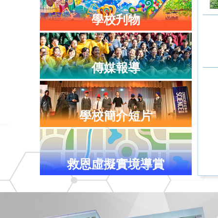
學校刋物
傳媒報導
學校簡介短片
救恩虛擬實境導賞