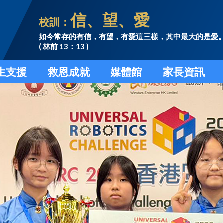
信、望、愛
校訓：
如今常存的有信，有望，有愛這三樣，其中最大的是愛
( 林前 13：13 )
生支援
救恩成就
媒體館
家長資訊