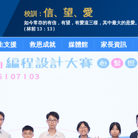
信、望、愛
校訓：
如今常存的有信，有望，有愛這三樣，其中最大的是愛
( 林前 13：13 )
生支援
救恩成就
媒體館
家長資訊