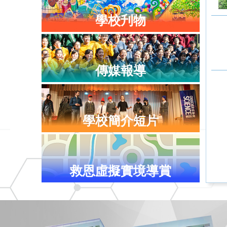
學校刋物
傳媒報導
學校簡介短片
救恩虛擬實境導賞