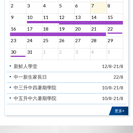
2
3
4
5
6
7
8
9
10
11
12
13
14
15
16
17
18
19
20
21
22
23
24
25
26
27
28
29
30
31
1
2
3
4
5
新鮮人學堂
12/8-21/8
中一新生家長日
22/8
中三升中四暑期學院
10/8-21/8
中五升中六暑期學院
10/8-21/8
教育主日
30/8
更多+