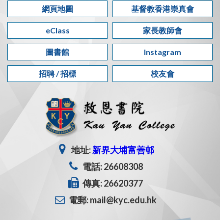
網頁地圖
基督教香港崇真會
eClass
家長教師會
圖書館
Instagram
招聘 / 招標
校友會
地址:
新界大埔富善邨
電話: 26608308
傳真: 26620377
電郵: mail@kyc.edu.hk