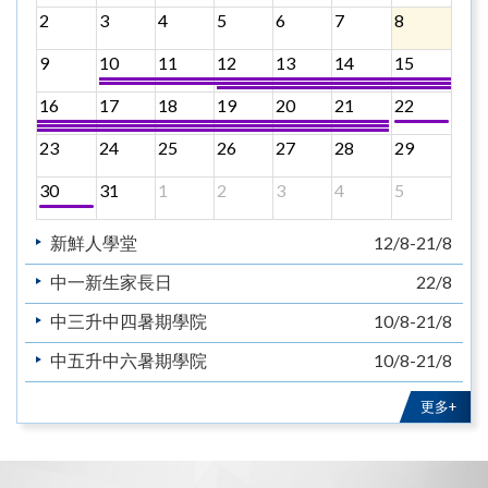
2
3
4
5
6
7
8
9
10
11
12
13
14
15
16
17
18
19
20
21
22
23
24
25
26
27
28
29
30
31
1
2
3
4
5
新鮮人學堂
12/8-21/8
中一新生家長日
22/8
中三升中四暑期學院
10/8-21/8
中五升中六暑期學院
10/8-21/8
教育主日
30/8
更多+