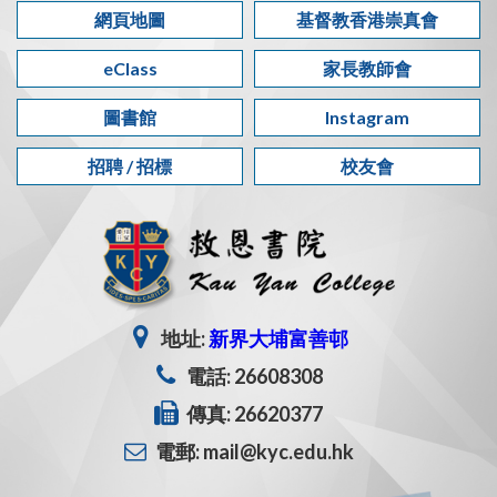
網頁地圖
基督教香港崇真會
eClass
家長教師會
圖書館
Instagram
招聘 / 招標
校友會
地址:
新界大埔富善邨
電話: 26608308
傳真: 26620377
電郵: mail@kyc.edu.hk