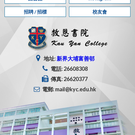
招聘 / 招標
校友會
地址:
新界大埔富善邨
電話: 26608308
傳真: 26620377
電郵: mail@kyc.edu.hk