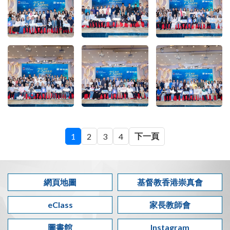
下一頁
1
2
3
4
網頁地圖
基督教香港崇真會
eClass
家長教師會
圖書館
Instagram