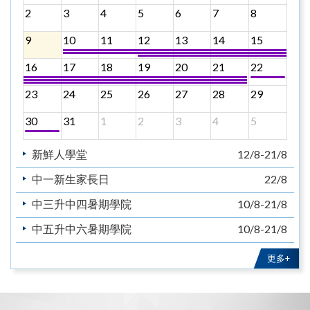
2
3
4
5
6
7
8
9
10
11
12
13
14
15
16
17
18
19
20
21
22
23
24
25
26
27
28
29
30
31
1
2
3
4
5
新鮮人學堂
12/8-21/8
中一新生家長日
22/8
中三升中四暑期學院
10/8-21/8
中五升中六暑期學院
10/8-21/8
教育主日
30/8
更多+