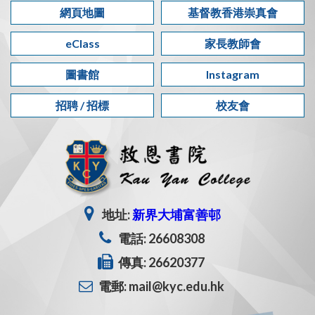
網頁地圖
基督教香港崇真會
eClass
家長教師會
圖書館
Instagram
招聘 / 招標
校友會
地址:
新界大埔富善邨
電話: 26608308
傳真: 26620377
電郵: mail@kyc.edu.hk