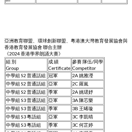
亞洲教育聯盟、環球創新聯盟、粵港澳大灣教育發展協會與
香港教育發展協會 聯合主辦
《2024 香港學界朗誦大賽》
組 別
成 績
參賽 隊伍/同學
Group
Certificate
Competitor
中學組 S2 普通話組
冠軍
2A 姚雅瀅
中學組 S2 普通話組
亞軍
2C 羅嵐
中學組 S2 普通話組
季軍
2A 姚珺妤
中學組 S3 普通話組
亞軍
3A 陳芯樂
中學組 S3 普通話組
季軍
3B 王晞璇
中學組 S3 粵語組
亞軍
3C 李凱晴
中學組 S3 粵語組
季軍
3C 何芷婷