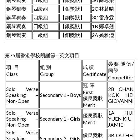
鋼琴獨奏
四級組
【銀獎狀】
2C 林莃晴
鋼琴獨奏
四級組
【銅獎狀】
3C 雷彥霖
鋼琴獨奏
四級組
【銀獎狀】
1B 鄭卓翹
鋼琴獨奏
一級組
【銅獎狀】
2A 姚雅瀅
第75屆香港學校朗誦節—英文項目
參賽 隊伍/
項 目
組 別
成 績
同學
Class
Group
Certificate
Competitor
冠 軍
Solo Verse
2B CHAN
First
Speaking –
Secondary 1 - Boys
KOK HEI
優良獎狀
Non-Open
GIOVANNI
Merit
Solo Verse
1A HUI
優良獎狀
Speaking –
Secondary 1 - Girls
YUEN KIU
Merit
Non-Open
JAMIE
Solo Verse
優良獎狀
3B OU HEI
Speaking –
Secondary 3 - Girls