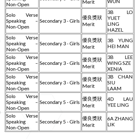
WUN
Merit
Non-Open
3B LO
Solo Verse
優良獎狀
YUET
Speaking –
Secondary 3 - Girls
LING
Merit
Non-Open
HAZEL
Solo Verse
優良獎狀
3B YUNG
Speaking –
Secondary 3 - Girls
HEI MAN
Merit
Non-Open
Solo Verse
3B LEE
優良獎狀
Speaking –
Secondary 3 - Girls
WING SZE
Merit
Non-Open
XENIA
Solo Verse
3B CHAN
優良獎狀
Speaking –
Secondary 3 - Girls
SIU
Merit
Non-Open
LAAM
Solo Verse
優良獎狀
4D LAU
Speaking –
Secondary 5 - Girls
YEE LING
Merit
Non-Open
Solo Verse
優良獎狀
6A ZHANG
Speaking –
Secondary 5 - Girls
LIK
Merit
Non-Open