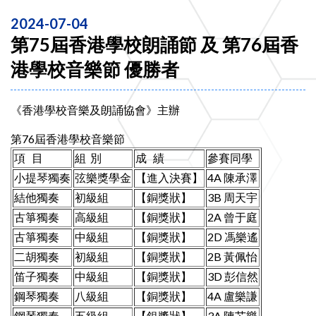
2024-07-04
第75屆香港學校朗誦節 及 第76屆香
港學校音樂節 優勝者
《香港學校音樂及朗誦協會》主辦
第76屆香港學校音樂節
項 目
組 別
成 績
參賽同學
小提琴獨奏
弦樂獎學金
【進入決賽】
4A 陳承澤
結他獨奏
初級組
【銅獎狀】
3B 周天宇
古箏獨奏
高級組
【銅獎狀】
2A 曾于庭
古箏獨奏
中級組
【銅獎狀】
2D 馮樂遙
二胡獨奏
初級組
【銅獎狀】
2B 黃佩怡
笛子獨奏
中級組
【銅獎狀】
3D 彭信然
鋼琴獨奏
八級組
【銅獎狀】
4A 盧樂謙
鋼琴獨奏
五級組
【銀獎狀】
3A 陳芯樂