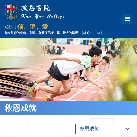
信、望、愛
校訓：
如今常存的有信，有望，有愛這三樣，其中最大的是愛。
( 林前 13：13 )
救恩成就