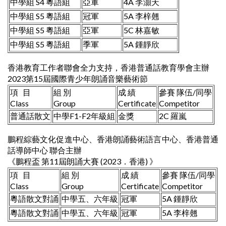
中學組 S4 粵語組
亞軍
4A 李灝天
中學組 S5 粵語組
冠軍
5A 李梓翹
中學組 S5 粵語組
亞軍
5C 林嘉敏
中學組 S5 粵語組
季軍
5A 鍾靜欣
香港教育工作者聯會全力支持，香港普通話教育學會主辦
2023第15屆國際青少年朗誦音樂藝術節
項 目
組 別
成 績
參賽 隊伍/同學
Class
Group
Certificate
Competitor
普通話散文
中學F1-F2年級組
金獎
2C 羅嵐
鵬程綜藝文化促進中心、香港朗誦藝術語言中心、香港普通
話導師中心 聯合主辦
《鵬程盃 第11屆朗誦大賽 (2023．香港) 》
項 目
組 別
成 績
參賽 隊伍/同學
Class
Group
Certificate
Competitor
粵語散文對誦
中學五、六年級
冠軍
5A 鍾靜欣
粵語散文對誦
中學五、六年級
冠軍
5A 李梓翹