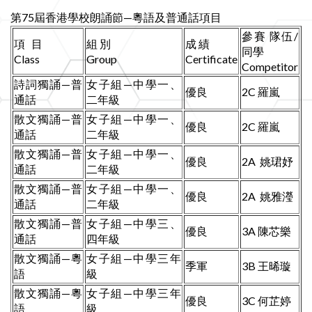
第75屆香港學校朗誦節—粵語及普通話項目
參賽 隊伍/
項 目
組 別
成 績
同學
Class
Group
Certificate
Competitor
詩詞獨誦—普
女子組—中學一、
優良
2C 羅嵐
通話
二年級
散文獨誦—普
女子組—中學一、
優良
2C 羅嵐
通話
二年級
散文獨誦—普
女子組—中學一、
優良
2A 姚珺妤
通話
二年級
散文獨誦—普
女子組—中學一、
優良
2A 姚雅瀅
通話
二年級
散文獨誦—普
女子組—中學三、
優良
3A 陳芯樂
通話
四年級
散文獨誦—粵
女子組—中學三年
季軍
3B 王晞璇
語
級
散文獨誦—粵
女子組—中學三年
優良
3C 何芷婷
語
級