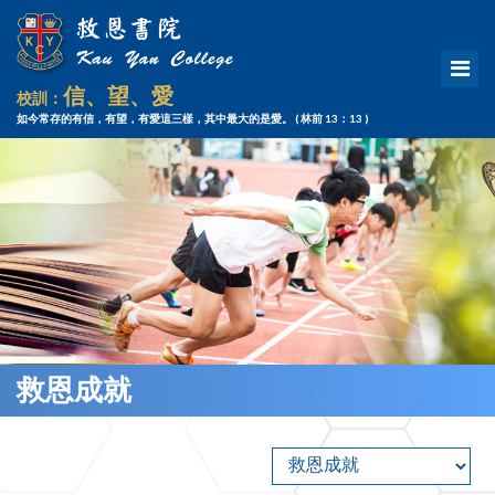
信、望、愛
校訓：
如今常存的有信，有望，有愛這三樣，其中最大的是愛。
( 林前 13：13 )
救恩成就