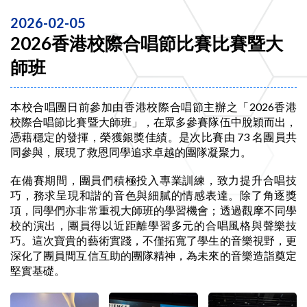
2026-02-05
2026香港校際合唱節比賽比賽暨大
師班
本校合唱團日前參加由香港校際合唱節主辦之「2026香港
校際合唱節比賽暨大師班」，在眾多參賽隊伍中脫穎而出，
憑藉穩定的發揮，榮獲銀獎佳績。是次比賽由 73 名團員共
同參與，展現了救恩同學追求卓越的團隊凝聚力。
在備賽期間，團員們積極投入專業訓練，致力提升合唱技
巧，務求呈現和諧的音色與細膩的情感表達。除了角逐獎
項，同學們亦非常重視大師班的學習機會；透過觀摩不同學
校的演出，團員得以近距離學習多元的合唱風格與聲樂技
巧。這次寶貴的藝術實踐，不僅拓寬了學生的音樂視野，更
深化了團員間互信互助的團隊精神，為未來的音樂造詣奠定
堅實基礎。