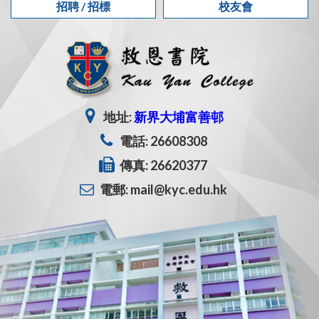
招聘 / 招標
校友會
地址:
新界大埔富善邨
電話: 26608308
傳真: 26620377
電郵: mail@kyc.edu.hk