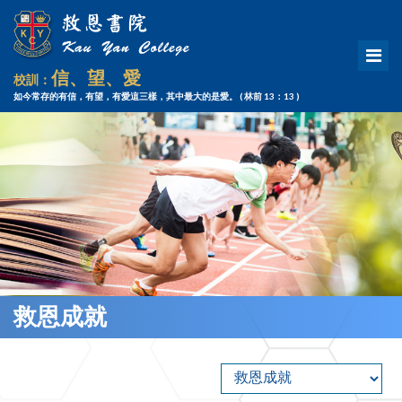
信、望、愛
校訓：
如今常存的有信，有望，有愛這三樣，其中最大的是愛。
( 林前 13：13 )
救恩成就