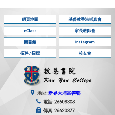
網頁地圖
基督教香港崇真會
eClass
家長教師會
圖書館
Instagram
招聘 / 招標
校友會
地址:
新界大埔富善邨
電話: 26608308
傳真: 26620377