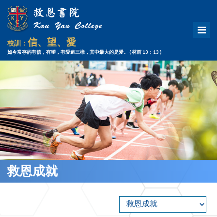
信、望、愛
校訓：
如今常存的有信，有望，有愛這三樣，其中最大的是愛。
( 林前 13：13 )
救恩成就