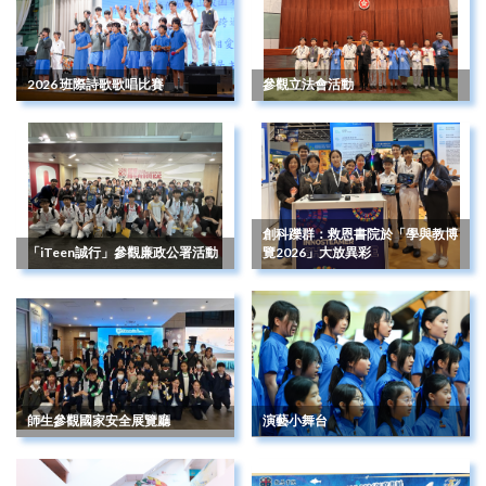
2026 班際詩歌歌唱比賽
參觀立法會活動
創科躒群：救恩書院於「學與教博
「iTeen誠行」參觀廉政公署活動
覽2026」大放異彩
師生參觀國家安全展覽廳
演藝小舞台