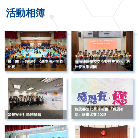
活動相簿
飛「閱」《憲法》《基本法》問答
海南姊妹學校交流暨歷史文化、科
比賽
技發展學習團
救恩書院75周年校慶 「感恩有
參觀安全社區體驗館
您」繪畫比賽 2025