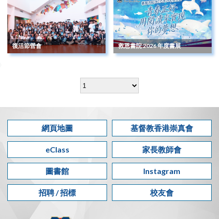
復活節營會
救恩書院 2026 年度書展
網頁地圖
基督教香港崇真會
eClass
家長教師會
圖書館
Instagram
招聘 / 招標
校友會