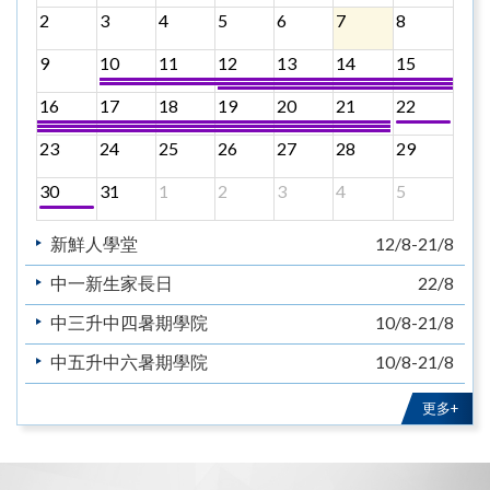
2
3
4
5
6
7
8
9
10
11
12
13
14
15
16
17
18
19
20
21
22
23
24
25
26
27
28
29
30
31
1
2
3
4
5
新鮮人學堂
12/8-21/8
中一新生家長日
22/8
中三升中四暑期學院
10/8-21/8
中五升中六暑期學院
10/8-21/8
教育主日
30/8
更多+