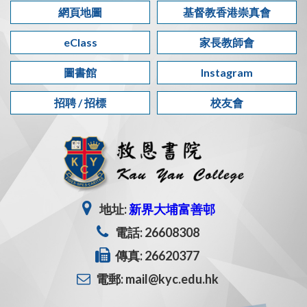
網頁地圖
基督教香港崇真會
eClass
家長教師會
圖書館
Instagram
招聘 / 招標
校友會
地址:
新界大埔富善邨
電話: 26608308
傳真: 26620377
電郵: mail@kyc.edu.hk