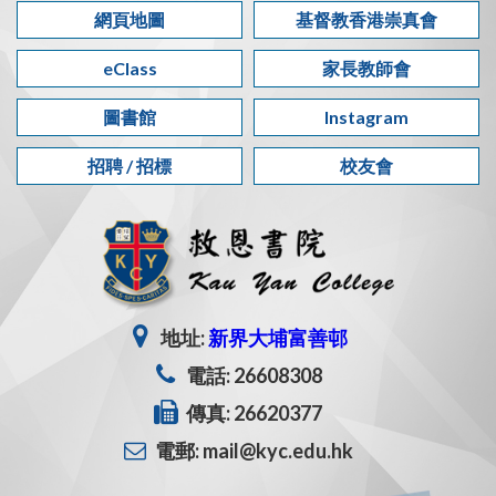
網頁地圖
基督教香港崇真會
eClass
家長教師會
圖書館
Instagram
招聘 / 招標
校友會
地址:
新界大埔富善邨
電話: 26608308
傳真: 26620377
電郵: mail@kyc.edu.hk