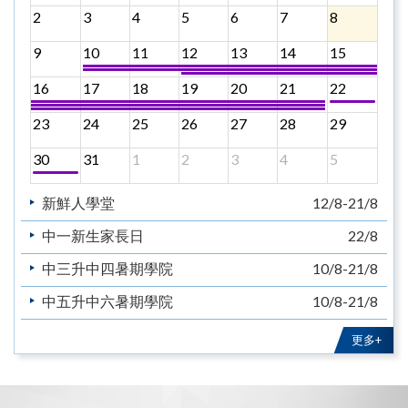
2
3
4
5
6
7
8
9
10
11
12
13
14
15
16
17
18
19
20
21
22
23
24
25
26
27
28
29
30
31
1
2
3
4
5
新鮮人學堂
12/8-21/8
中一新生家長日
22/8
中三升中四暑期學院
10/8-21/8
中五升中六暑期學院
10/8-21/8
教育主日
30/8
更多+