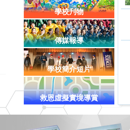
學校刋物
傳媒報導
學校簡介短片
救恩虛擬實境導賞