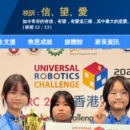
信、望、愛
校訓：
如今常存的有信，有望，有愛這三樣，其中最大的是愛
( 林前 13：13 )
生支援
救恩成就
媒體館
家長資訊