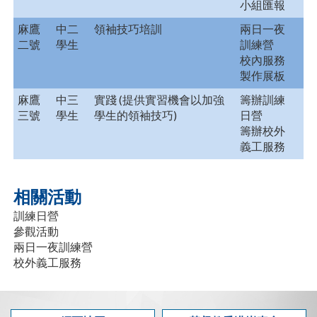
小組匯報
麻鷹
中二
領袖技巧培訓
兩日一夜
二號
學生
訓練營
校內服務
製作展板
麻鷹
中三
實踐 (提供實習機會以加強
籌辦訓練
三號
學生
學生的領袖技巧)
日營
籌辦校外
義工服務
相關活動
訓練日營
參觀活動
兩日一夜訓練營
校外義工服務