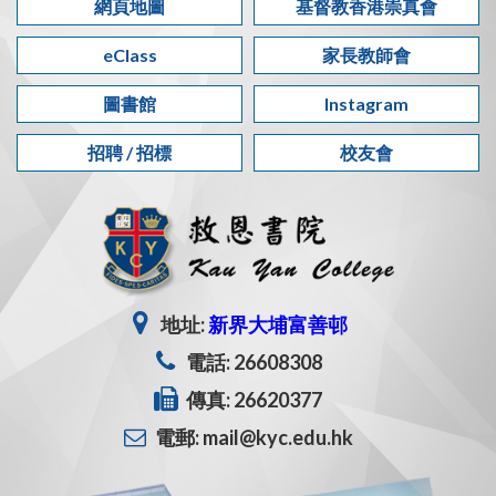
網頁地圖
基督教香港崇真會
eClass
家長教師會
圖書館
Instagram
招聘 / 招標
校友會
地址:
新界大埔富善邨
電話: 26608308
傳真: 26620377
電郵: mail@kyc.edu.hk