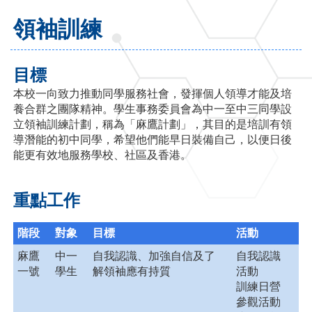
領袖訓練
目標
本校一向致力推動同學服務社會，發揮個人領導才能及培
養合群之團隊精神。學生事務委員會為中一至中三同學設
立領袖訓練計劃，稱為「麻鷹計劃」，其目的是培訓有領
導潛能的初中同學，希望他們能早日裝備自己，以便日後
能更有效地服務學校、社區及香港。
重點工作
階段
對象
目標
活動
麻鷹
中一
自我認識、加強自信及了
自我認識
一號
學生
解領袖應有持質
活動
訓練日營
參觀活動