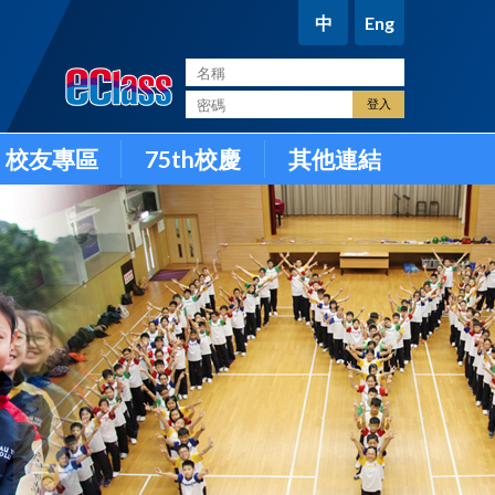
中
Eng
。
校友專區
75th校慶
其他連結