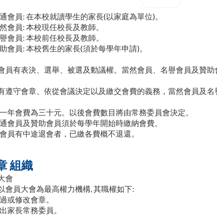
通會員: 在本校就讀學生的家長(以家庭為單位)。
然會員: 本校現任校長及教師。
譽會員: 本校前任校長及教師。
助會員: 本校舊生的家長(須於每學年申請)。
會員有表決、選舉、被選及動議權。當然會員、名譽會員及贊助
有遵守會章、依從會議決定以及繳交會費的義務，當然會員及名
一年會費為三十元。以後會費數目將由常務委員會決定。
通會員及贊助會員須於每學年開始時繳納會費。
會員有中途退會者，已繳各費概不退還。
章 組織
大會
以會員大會為最高權力機構, 其職權如下:
過或修改會章。
出家長常務委員。