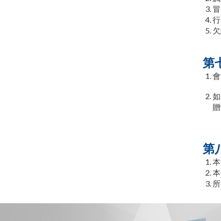
冒
行
欠
第
會
如
贈
第
本
本
所