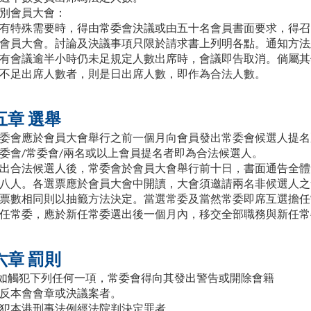
別會員大會：
有特殊需要時，得由常委會決議或由五十名會員書面要求，得召
會員大會。討論及決議事項只限於請求書上列明各點。通知方法
有會議逾半小時仍未足規定人數出席時，會議即告取消。倘屬其
不足出席人數者，則是日出席人數，即作為合法人數。
五章 選舉
委會應於會員大會舉行之前一個月向會員發出常委會候選人提名
委會/常委會/兩名或以上會員提名者即為合法候選人。
出合法候選人後，常委會於會員大會舉行前十日，書面通告全體
八人。各選票應於會員大會中開讀，大會須邀請兩名非候選人之
票數相同則以抽籤方法決定。當選常委及當然常委即席互選擔任
任常委，應於新任常委選出後一個月內，移交全部職務與新任常
六章 罰則
如觸犯下列任何一項，常委會得向其發出警告或開除會籍
反本會會章或決議案者。
犯本港刑事法例經法院判決定罪者。