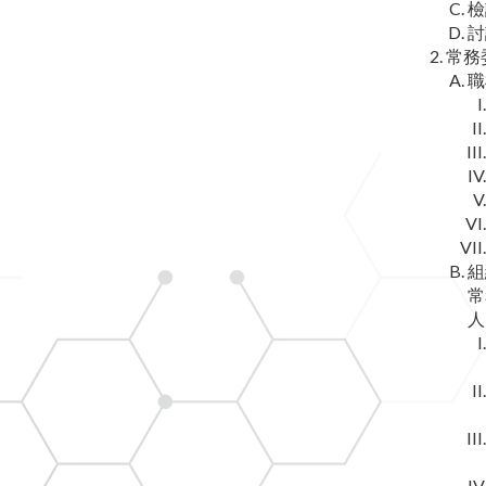
檢
討
常務
職
組
常
人