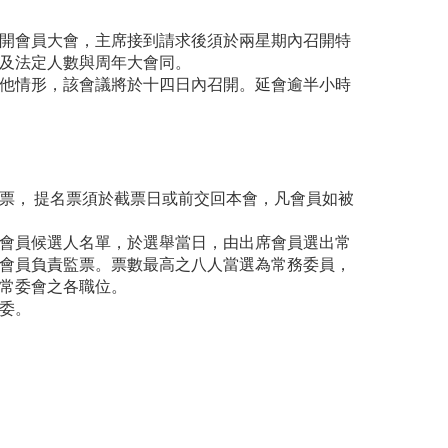
開會員大會，主席接到請求後須於兩星期內召開特
及法定人數與周年大會同。
他情形，該會議將於十四日內召開。延會逾半小時
票， 提名票須於截票日或前交回本會，凡會員如被
會員候選人名單，於選舉當日，由出席會員選出常
會員負責監票。票數最高之八人當選為常務委員，
常委會之各職位。
委。