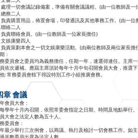
處理一切會議記錄備案，準備有關會議議程。(由一位教師及一
總務二人
負責購置用品，佈置會場，印發通訊及其他事務工作。(由一位
聯絡二人
負責聯絡會員。(由一位教師及一位家長擔任)
文娛康樂四人
負責策劃本會之一切文娛康樂活動。(由兩位教師及兩位家長擔任
期：
務委員會之委員均為義務擔任，任期一年，連選得連任。主席一
員依次遞補。應屆主席須於每年十月中旬召開會員大會，推選下
他: 常務委員會轄下得設特別工作小組推廣會務。
四章 會議
年會員大會：
每學年十月內召開，依照常委會指定之日期、時間及地點舉行。
員大會之法定人數為五十人。
務委員會：
年最少舉行三次例會，以商議、執行及檢討一切會務工作。如主
過半數委員出席為法定人數。