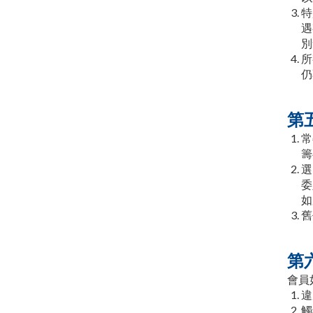
特
遇
別
所
仍
第
常
籌
選
委
如
舊
第
會員
違
觸