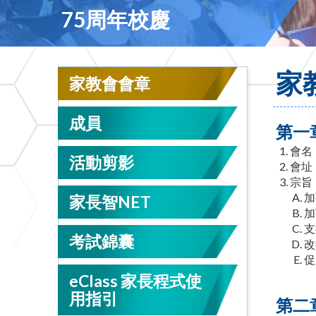
75周年校慶
家
家教會會章
成員
第一
會名：
活動剪影
會址
宗旨
加
家長智NET
加
支
考試錦囊
改
促
eClass 家長程式使
用指引
第二