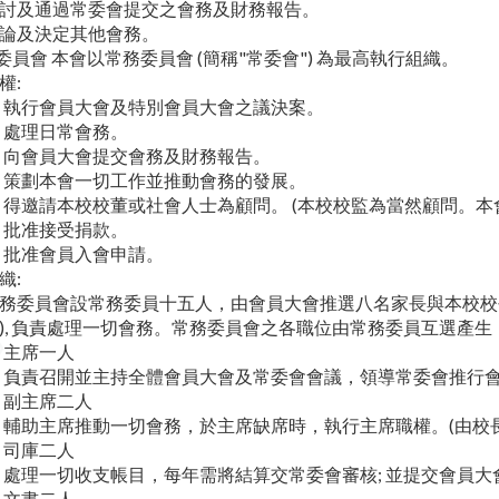
討及通過常委會提交之會務及財務報告。
論及決定其他會務。
委員會 本會以常務委員會 (簡稱"常委會") 為最高執行組織。
權:
執行會員大會及特別會員大會之議決案。
處理日常會務。
向會員大會提交會務及財務報告。
策劃本會一切工作並推動會務的發展。
得邀請本校校董或社會人士為顧問。 (本校校監為當然顧問。本
批准接受捐款。
批准會員入會申請。
織:
務委員會設常務委員十五人，由會員大會推選八名家長與本校校
), 負責處理一切會務。常務委員會之各職位由常務委員互選產生
主席一人
負責召開並主持全體會員大會及常委會會議，領導常委會推行會
副主席二人
輔助主席推動一切會務，於主席缺席時，執行主席職權。(由校
司庫二人
處理一切收支帳目，每年需將結算交常委會審核; 並提交會員大
文書二人