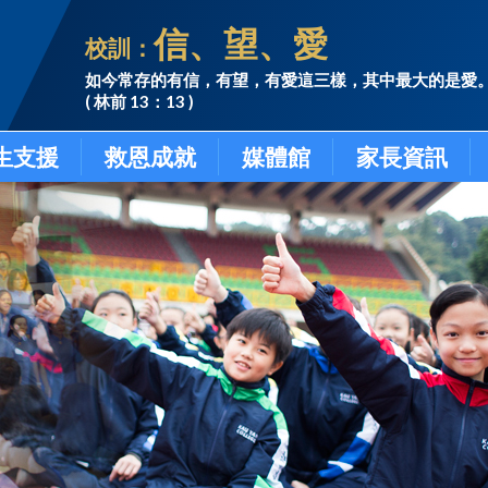
信、望、愛
校訓：
如今常存的有信，有望，有愛這三樣，其中最大的是愛
( 林前 13：13 )
生支援
救恩成就
媒體館
家長資訊