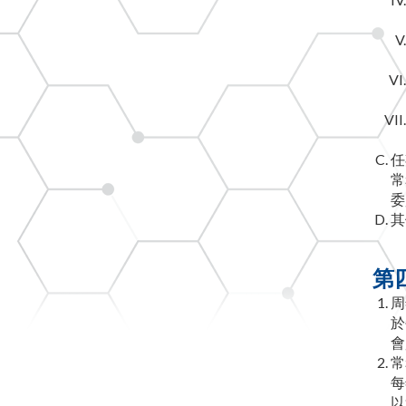
任
常
委
其
第
周
於
會
常
每
以