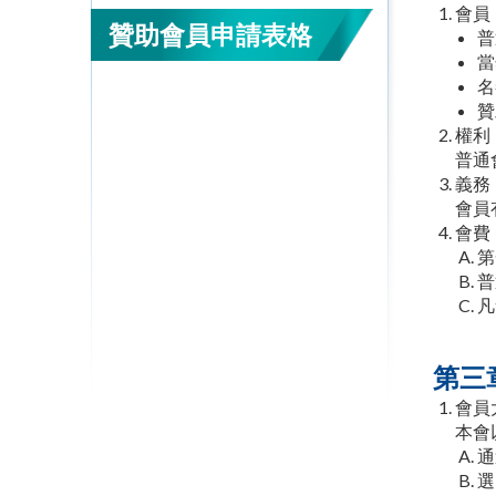
會員
贊助會員申請表格
普
當
名
贊
權利
普通
義務
會員
會費
第
普
凡
第三
會員
本會
通
選