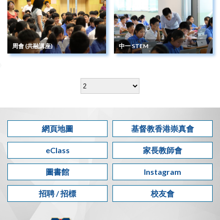
周會 (共融講座)
中一 STEM
網頁地圖
基督教香港崇真會
eClass
家長教師會
圖書館
Instagram
招聘 / 招標
校友會