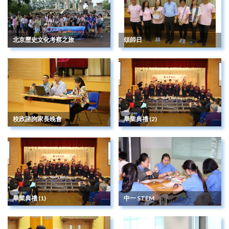
北京歷史文化考察之旅
頌師日
校政諮詢家長晚會
畢業典禮 (2)
畢業典禮 (1)
中一 STEM