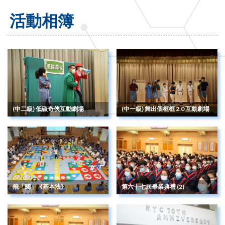
活動相簿
(中二級) 低碳奇俠互動劇場
(中一級) 舞出個框框 2.0 互動劇場
飛「閱」《基本法》
第六十七屆畢業典禮 (2)