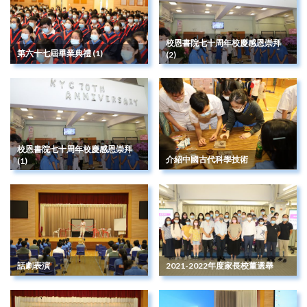
校恩書院七十周年校慶感恩崇拜
第六十七屆畢業典禮 (1)
(2)
校恩書院七十周年校慶感恩崇拜
介紹中國古代科學技術
(1)
話劇表演
2021-2022年度家長校董選舉