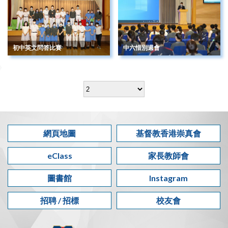
初中英文問答比賽
中六惜別週會
網頁地圖
基督教香港崇真會
eClass
家長教師會
圖書館
Instagram
招聘 / 招標
校友會