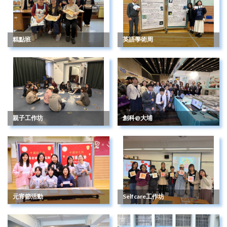
糕點班
英語學術周
親子工作坊
創科@大埔
元宵節活動
Selfcare工作坊