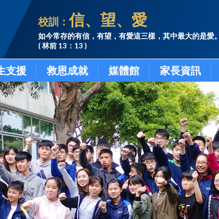
信、望、愛
校訓：
如今常存的有信，有望，有愛這三樣，其中最大的是愛
( 林前 13：13 )
生支援
救恩成就
媒體館
家長資訊