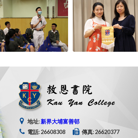
地址:
新界大埔富善邨
電話: 26608308
傳真: 26620377