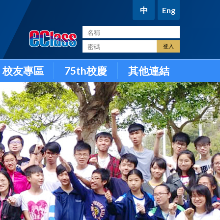
中
Eng
。
校友專區
75th校慶
其他連結