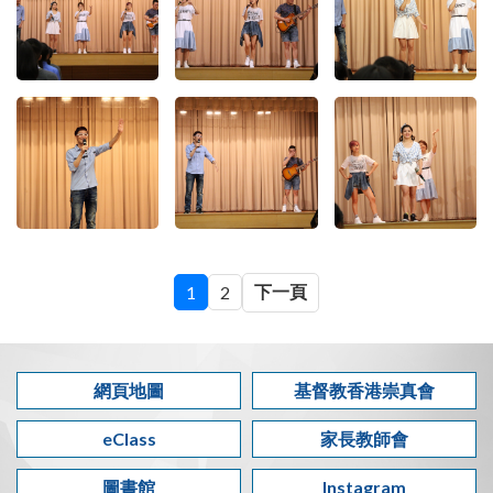
下一頁
1
2
網頁地圖
基督教香港崇真會
eClass
家長教師會
圖書館
Instagram