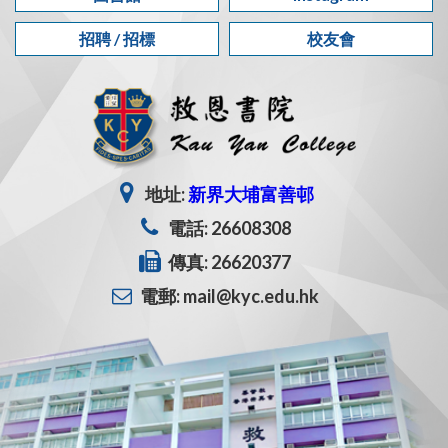
招聘 / 招標
校友會
地址:
新界大埔富善邨
電話: 26608308
傳真: 26620377
電郵: mail@kyc.edu.hk