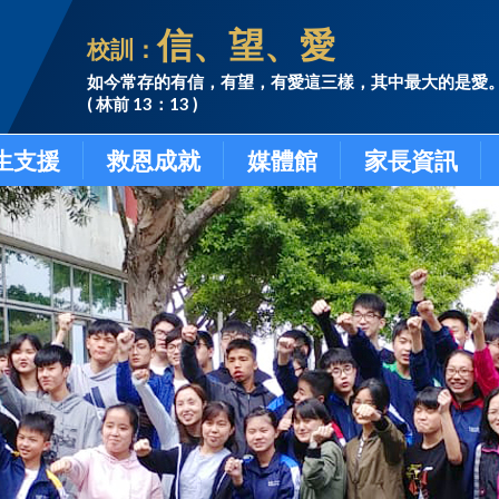
信、望、愛
校訓：
如今常存的有信，有望，有愛這三樣，其中最大的是愛
( 林前 13：13 )
生支援
救恩成就
媒體館
家長資訊