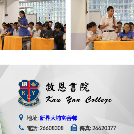
地址:
新界大埔富善邨
電話: 26608308
傳真: 26620377