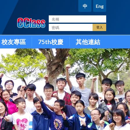
中
Eng
。
校友專區
75th校慶
其他連結