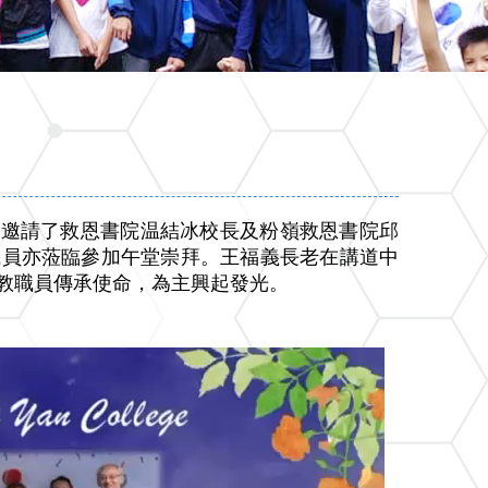
教會邀請了救恩書院温結冰校長及粉嶺救恩書院邱
職員亦蒞臨參加午堂崇拜。王福義長老在講道中
教職員傳承使命，為主興起發光。