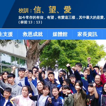
信、望、愛
校訓：
如今常存的有信，有望，有愛這三樣，其中最大的是愛
( 林前 13：13 )
生支援
救恩成就
媒體館
家長資訊