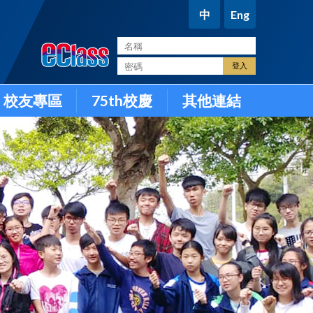
中
Eng
。
校友專區
75th校慶
其他連結