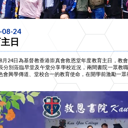
-08-24
育主日
5年8月24日為基督教香港崇真會救恩堂年度教育主日，
長分別蒞臨早堂及午堂分享學校近況，兩間書院一眾教
色會興學傳道、堂校合一的教育使命，在開學前激勵一眾