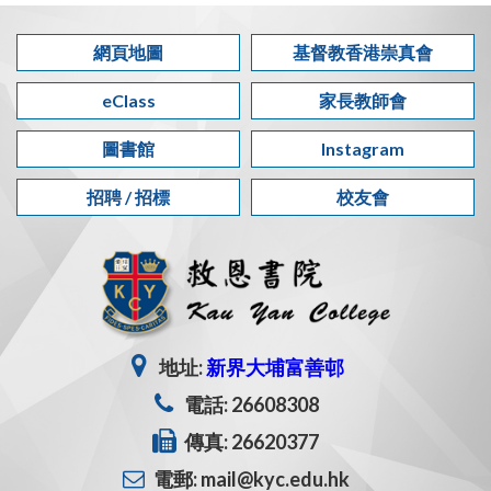
網頁地圖
基督教香港崇真會
eClass
家長教師會
圖書館
Instagram
招聘 / 招標
校友會
地址:
新界大埔富善邨
電話: 26608308
傳真: 26620377
電郵: mail@kyc.edu.hk