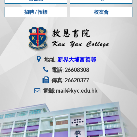
招聘 / 招標
校友會
地址:
新界大埔富善邨
電話: 26608308
傳真: 26620377
電郵: mail@kyc.edu.hk