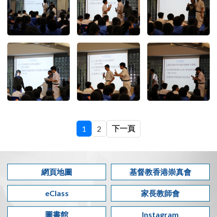
下一頁
1
2
網頁地圖
基督教香港崇真會
eClass
家長教師會
圖書館
Instagram