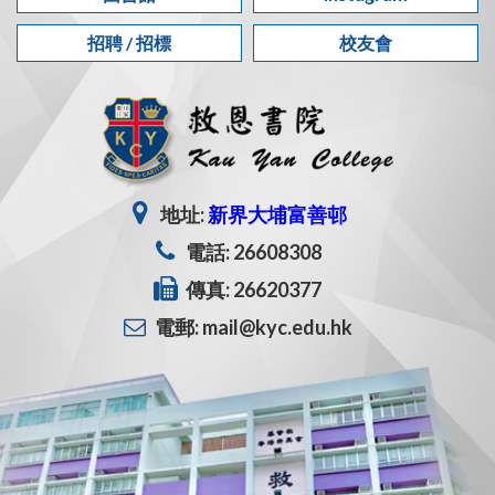
招聘 / 招標
校友會
地址:
新界大埔富善邨
電話: 26608308
傳真: 26620377
電郵: mail@kyc.edu.hk