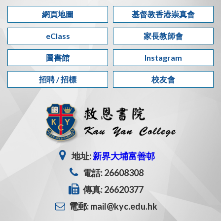
網頁地圖
基督教香港崇真會
eClass
家長教師會
圖書館
Instagram
招聘 / 招標
校友會
地址:
新界大埔富善邨
電話: 26608308
傳真: 26620377
電郵: mail@kyc.edu.hk