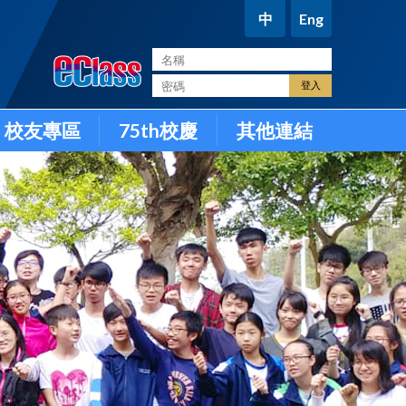
中
Eng
。
校友專區
75th校慶
其他連結