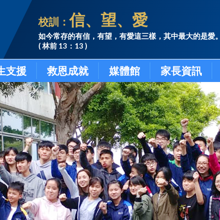
信、望、愛
校訓：
如今常存的有信，有望，有愛這三樣，其中最大的是愛
( 林前 13：13 )
生支援
救恩成就
媒體館
家長資訊