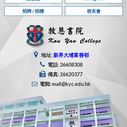
招聘 / 招標
校友會
地址:
新界大埔富善邨
電話: 26608308
傳真: 26620377
電郵: mail@kyc.edu.hk