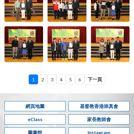
下一頁
1
2
3
4
5
6
網頁地圖
基督教香港崇真會
eClass
家長教師會
圖書館
Instagram