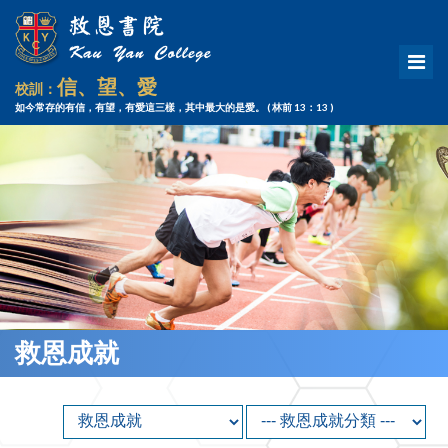
信、望、愛
校訓：
如今常存的有信，有望，有愛這三樣，其中最大的是愛。
( 林前 13：13 )
救恩成就