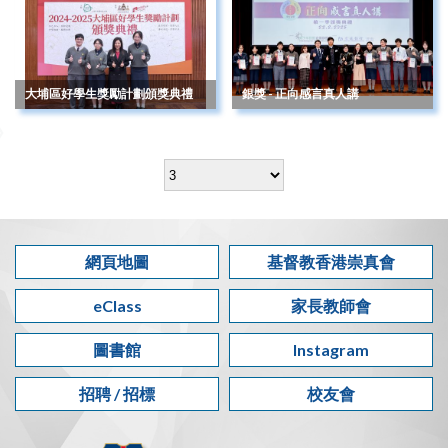
大埔區好學生獎勵計劃頒獎典禮
銀獎 - 正向感言真人講
網頁地圖
基督教香港崇真會
eClass
家長教師會
圖書館
Instagram
招聘 / 招標
校友會