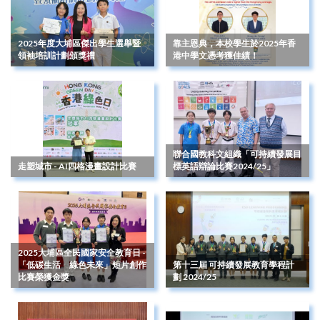
2025年度大埔區傑出學生選舉暨
靠主恩典，本校學生於2025年香
領袖培訓計劃頒獎禮
港中學文憑考獲佳績！
聯合國教科文組織「可持續發展目
走塑城市 - AI四格漫畫設計比賽
標英語辯論比賽2024/25」
2025大埔區全民國家安全教育日 -
「低碳生活 綠色未來」短片創作
第十三屆 可持續發展教育學程計
比賽榮獲金獎
劃 2024/25