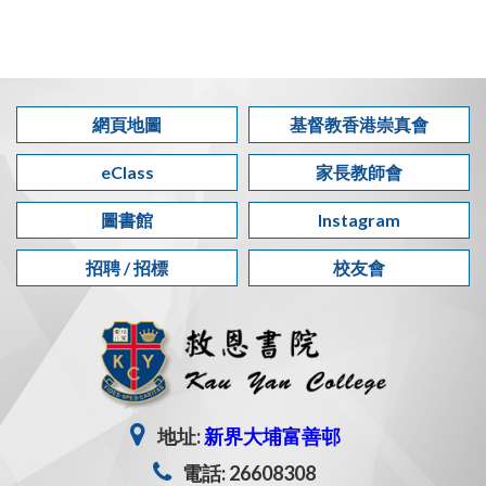
網頁地圖
基督教香港崇真會
eClass
家長教師會
圖書館
Instagram
招聘 / 招標
校友會
地址:
新界大埔富善邨
電話: 26608308