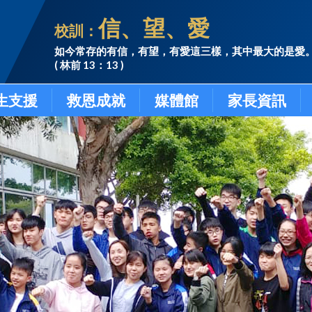
信、望、愛
校訓：
如今常存的有信，有望，有愛這三樣，其中最大的是愛
( 林前 13：13 )
生支援
救恩成就
媒體館
家長資訊