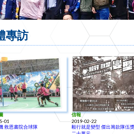
體專訪
圖
信報
5-01
2019-02-22
機 救恩書院合球隊
毅行就是變型 傑出籌款隊伍
二十萬元