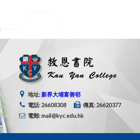
地址:
新界大埔富善邨
電話: 26608308
傳真: 26620377
電郵: mail@kyc.edu.hk