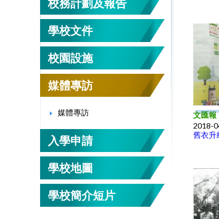
校務計劃及報告
學校文件
校園設施
媒體專訪
媒體專訪
文匯報
2018-0
舊衣升
入學申請
學校地圖
學校簡介短片