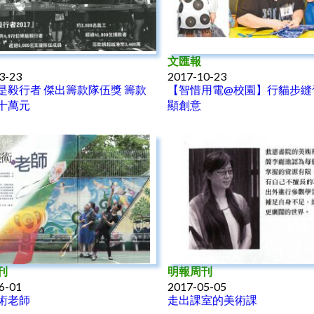
文匯報
3-23
2017-10-23
是毅行者 傑出籌款隊伍獎 籌款
【智惜用電@校園】行貓步縫
十萬元
顯創意
刊
明報周刊
6-01
2017-05-05
術老師
走出課室的美術課