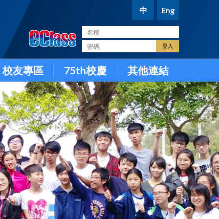
中
Eng
。
校友專區
75th校慶
其他連結