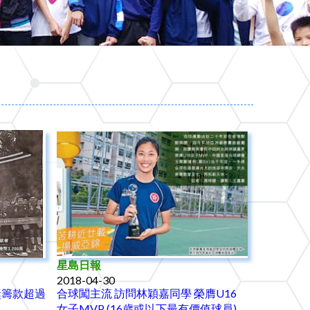
星島日報
2018-04-30
獎籌款超過
合球闖主流 訪問林穎嘉同學 榮膺U16
女子MVP (16歲或以下最有價值球員)