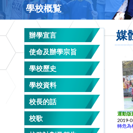
學校概覧
媒
辦學宣言
使命及辦學宗旨
學校歷史
學校資料
校長的話
運動版
校歌
2019-0
轉危為