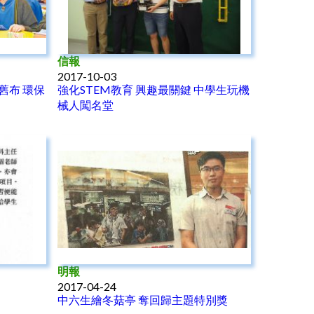
信報
2017-10-03
舊布 環保
強化STEM教育 興趣最關鍵 中學生玩機
械人闖名堂
明報
2017-04-24
中六生繪冬菇亭 奪回歸主題特別獎