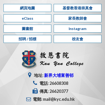
網頁地圖
基督教香港崇真會
eClass
家長教師會
圖書館
Instagram
招聘 / 招標
校友會
地址:
新界大埔富善邨
電話: 26608308
傳真: 26620377
電郵: mail@kyc.edu.hk