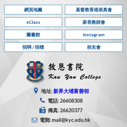
網頁地圖
基督教香港崇真會
eClass
家長教師會
圖書館
Instagram
招聘 / 招標
校友會
地址:
新界大埔富善邨
電話: 26608308
傳真: 26620377
電郵: mail@kyc.edu.hk