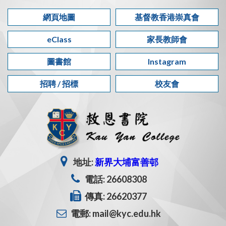
網頁地圖
基督教香港崇真會
eClass
家長教師會
圖書館
Instagram
招聘 / 招標
校友會
地址:
新界大埔富善邨
電話: 26608308
傳真: 26620377
電郵: mail@kyc.edu.hk