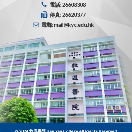
電話: 26608308
傳真: 26620377
電郵: mail@kyc.edu.hk
© 2024 救恩書院 Kau Yan College All Rights Reserved.